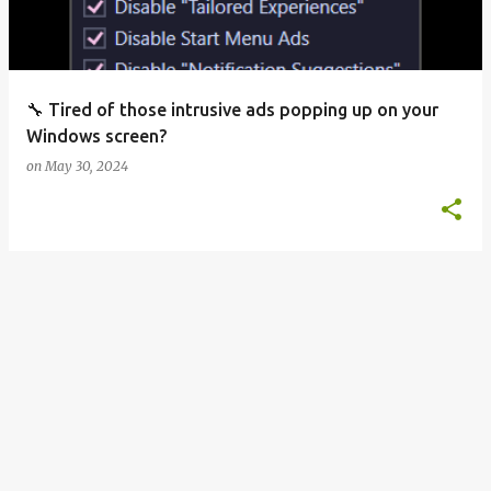
s
🔧 Tired of those intrusive ads popping up on your
Windows screen?
on
May 30, 2024