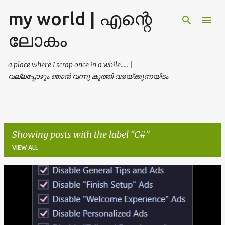
my world | എന്റെ
Skip to main content
ലോകം
a place where I scrap once in a while..... |
വല്ലപ്പോഴും ഞാൻ വന്നു കുത്തി വരയ്ക്കുന്നയിടം
Showing posts with the label
C#
VIEW ALL
P
o
s
t