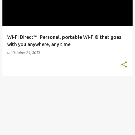
t
s
Wi-Fi Direct™: Personal, portable Wi-Fi® that goes
with you anywhere, any time
on
October 25, 2010