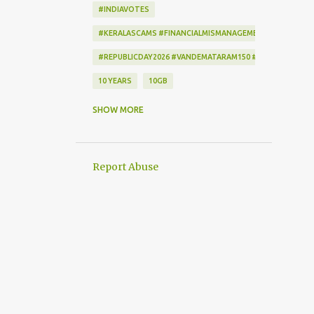
#INDIAVOTES
#KERALASCAMS #FINANCIALMISMANAGEMENT #CORRUPTI
#REPUBLICDAY2026 #VANDEMATARAM150 #REPUBLICDAYI
10 YEARS
10GB
172222
2-STEP VERIFICATION
SHOW MORE
2009
256-BIT ENCRYPTION
2D BARCODE
2G
2G SCAM
Report Abuse
3G
3G DATA CARD.
50GB
7
7 DAYS
802.1X
AADHAAR
AAP
ACCEPTANCE CRITERIA
ACTION
ACTIONSCRIPT
AD BLOCKER
AD-FREE
ADAM SANDLER