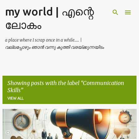
my world | എന്റെ
Skip to main content
ലോകം
a place where I scrap once in a while..... |
വല്ലപ്പോഴും ഞാൻ വന്നു കുത്തി വരയ്ക്കുന്നയിടം
Showing posts with the label
Communication
Skills
VIEW ALL
P
o
s