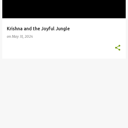
s
Krishna and the Joyful Jungle
on
May 31, 2024