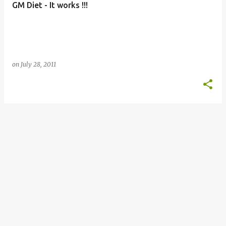
GM Diet - It works !!!
s
on
July 28, 2011