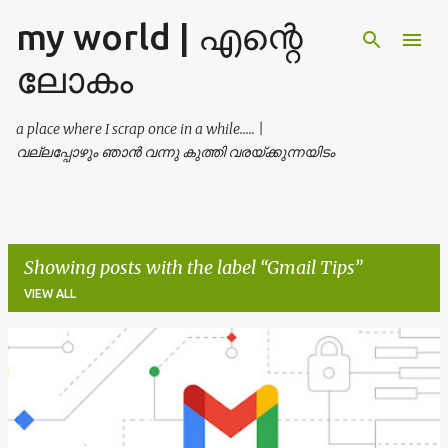
my world | എന്റെ
Skip to main content
ലോകം
a place where I scrap once in a while..... |
വല്ലപ്പോഴും ഞാൻ വന്നു കുത്തി വരയ്ക്കുന്നയിടം
Showing posts with the label
Gmail Tips
VIEW ALL
P
o
s
t