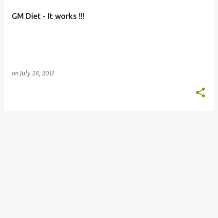
t
GM Diet - It works !!!
s
on
July 28, 2011