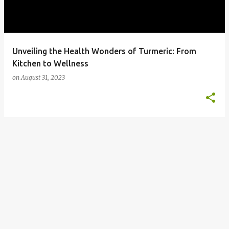
s
Unveiling the Health Wonders of Turmeric: From
Kitchen to Wellness
on
August 31, 2023