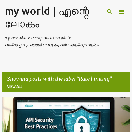
my world | എന്റെ
Skip to main content
ലോകം
a place where I scrap once in a while..... |
വല്ലപ്പോഴും ഞാൻ വന്നു കുത്തി വരയ്ക്കുന്നയിടം
Showing posts with the label
Rate limiting
VIEW ALL
P
o
s
t